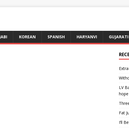
JABI
KOREAN
SPANISH
HARYANVI
GUJARATI
REC
Extra
Witho
LV Ba
hope
Three
Fat J
I’ll B