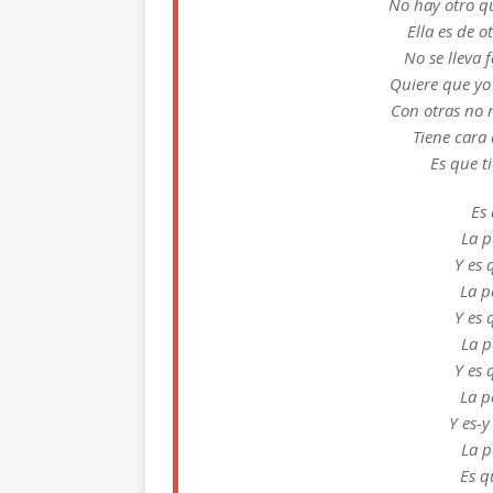
No hay otro q
Ella es de o
No se lleva 
Quiere que yo 
Con otras no 
Tiene cara
Es que t
Es 
La p
Y es 
La p
Y es 
La p
Y es 
La p
Y es-y
La p
Es q