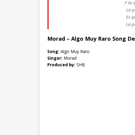
Y es 
La p
Es q
La p
Morad – Algo Muy Raro Song De
Song:
Algo Muy Raro
Singer:
Morad
Produced by:
SHB