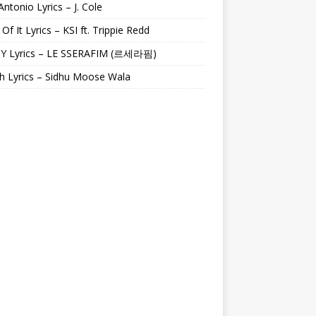
Antonio Lyrics – J. Cole
 Of It Lyrics – KSI ft. Trippie Redd
Y Lyrics – LE SSERAFIM (르세라핌)
h Lyrics – Sidhu Moose Wala