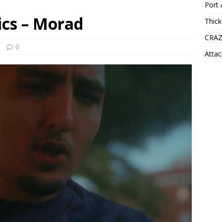
Port 
ics – Morad
Thick
CRAZ
0
Attac