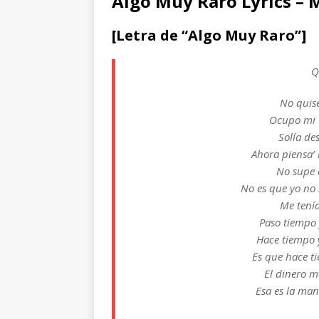
Algo Muy Raro Lyrics – 
[Letra de “Algo Muy Raro”]
Q
No quise
Ocupo mi t
Solía de
Ahora piensa’ 
No supe 
No es que yo no 
Me tenía
Paso tiempo 
Hace tiempo y
Es que hace t
El dinero m
Esa es la man