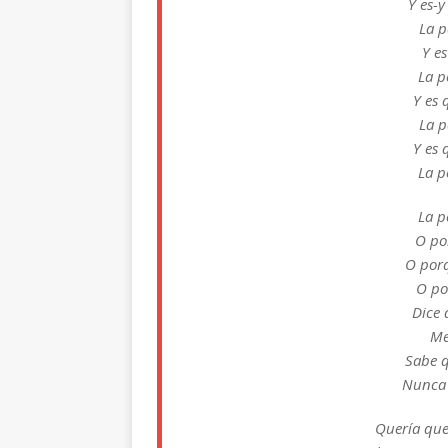
Y es-y
La p
Y e
La p
Y es 
La p
Y es 
La p
La p
O po
O porq
O po
Dice 
Me
Sabe 
Nunca 
Quería que