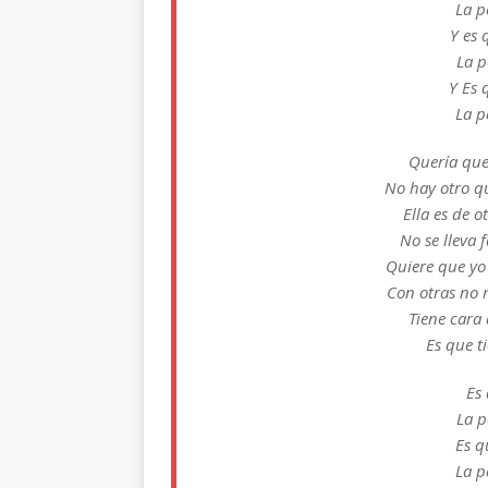
La p
Y es 
La p
Y Es 
La p
Quería que
No hay otro q
Ella es de o
No se lleva 
Quiere que yo 
Con otras no 
Tiene cara
Es que t
Es 
La p
Es q
La p