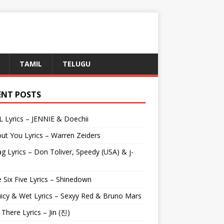
TAMIL
TELUGU
ENT POSTS
L Lyrics – JENNIE & Doechii
ut You Lyrics – Warren Zeiders
g Lyrics – Don Toliver, Speedy (USA) & j-
 Six Five Lyrics – Shinedown
uicy & Wet Lyrics – Sexyy Red & Bruno Mars
e There Lyrics – Jin (진)