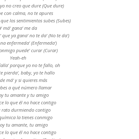
 yo no creo que dure (Que dure)
e con calma, no te apures
que los sentimientos subes (Subes)
Y má’ gana’ me da
que ya gana’ no te da’ (No te da’)
 una enfermeda’ (Enfermeda’)
onmigo puede’ curar (Curar)
Yeah-eh
falla’ porque yo no te fallo, oh
 pierda’, baby, yo te hallo
de má’ y si quieres más
abes a qué número llamar
oy tu amante y tu amigo
ce lo que él no hace contigo
ne rato durmiendo contigo
 química la tienes conmigo
soy tu amante, tu amigo
ce lo que él no hace contigo