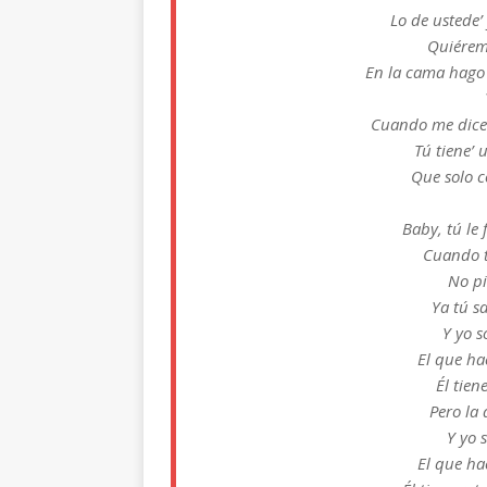
Lo de ustede’
Quiérem
En la cama hago 
Cuando me dice’ 
Tú tiene’
Que solo c
Baby, tú le 
Cuando te
No pi
Ya tú s
Y yo s
El que ha
Él tie
Pero la
Y yo 
El que ha