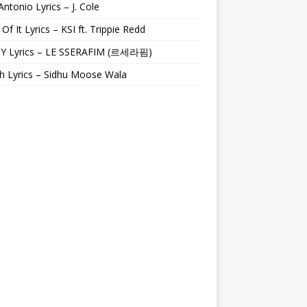
Antonio Lyrics – J. Cole
 Of It Lyrics – KSI ft. Trippie Redd
Y Lyrics – LE SSERAFIM (르세라핌)
h Lyrics – Sidhu Moose Wala