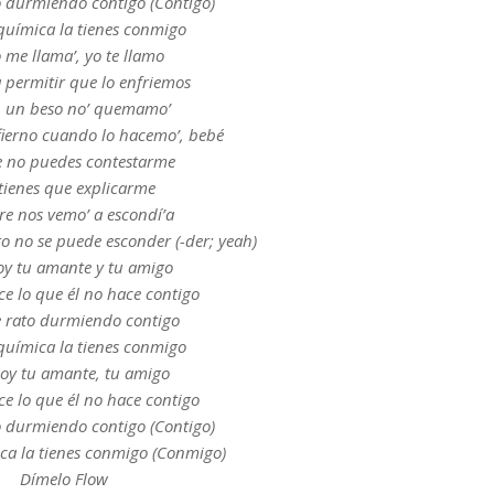
to durmiendo contigo (Contigo)
 química la tienes conmigo
 me llama’, yo te llamo
 permitir que lo enfriemos
n un beso no’ quemamo’
nfierno cuando lo hacemo’, bebé
e no puedes contestarme
tienes que explicarme
e nos vemo’ a escondí’a
to no se puede esconder (-der; yeah)
oy tu amante y tu amigo
ce lo que él no hace contigo
ne rato durmiendo contigo
 química la tienes conmigo
soy tu amante, tu amigo
ce lo que él no hace contigo
to durmiendo contigo (Contigo)
ica la tienes conmigo (Conmigo)
Dímelo Flow