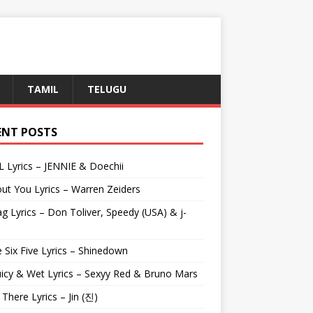
TAMIL
TELUGU
ENT POSTS
L Lyrics – JENNIE & Doechii
ut You Lyrics – Warren Zeiders
g Lyrics – Don Toliver, Speedy (USA) & j-
 Six Five Lyrics – Shinedown
uicy & Wet Lyrics – Sexyy Red & Bruno Mars
e There Lyrics – Jin (진)