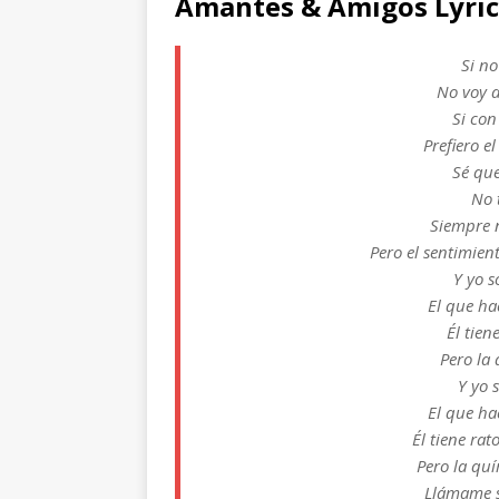
Amantes & Amigos Lyric
Si no
No voy a
Si co
Prefiero e
Sé qu
No 
Siempre n
Pero el sentimien
Y yo s
El que ha
Él tie
Pero la
Y yo 
El que ha
Él tiene ra
Pero la qu
Llámame si