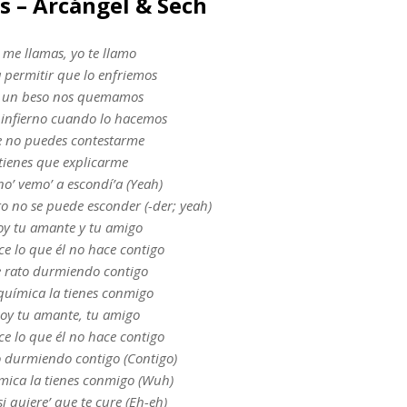
s – Arcángel & Sech
 me llamas, yo te llamo
 permitir que lo enfriemos
n un beso nos quemamos
l infierno cuando lo hacemos
e no puedes contestarme
tienes que explicarme
o’ vemo’ a escondí’a (Yeah)
to no se puede esconder (-der; yeah)
oy tu amante y tu amigo
ce lo que él no hace contigo
ne rato durmiendo contigo
 química la tienes conmigo
soy tu amante, tu amigo
ce lo que él no hace contigo
to durmiendo contigo (Contigo)
ímica la tienes conmigo (Wuh)
 quiere’ que te cure (Eh-eh)