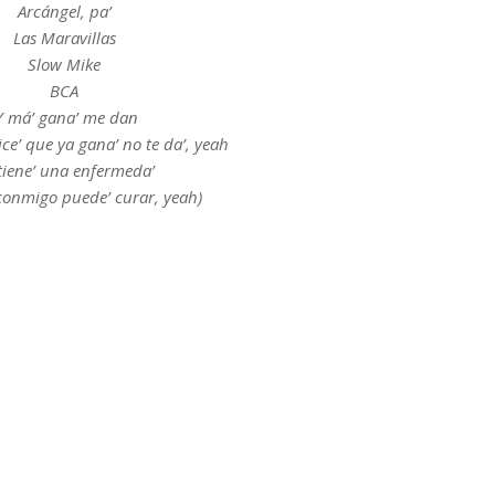
Arcángel, pa’
Las Maravillas
Slow Mike
BCA
Y má’ gana’ me dan
e’ que ya gana’ no te da’, yeah
tiene’ una enfermeda’
conmigo puede’ curar, yeah)