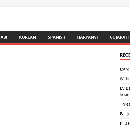
JABI
KOREAN
SPANISH
HARYANVI
GUJARATI
REC
Extra
Witho
LV Ba
hope
Three
Fat J
I’ll B