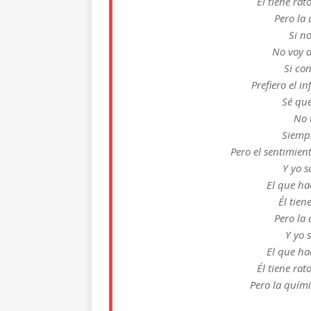
Él tiene ra
Pero la
Si no
No voy a
Si co
Prefiero el i
Sé qu
No 
Siempr
Pero el sentimien
Y yo s
El que ha
Él tie
Pero la
Y yo 
El que ha
Él tiene ra
Pero la quím