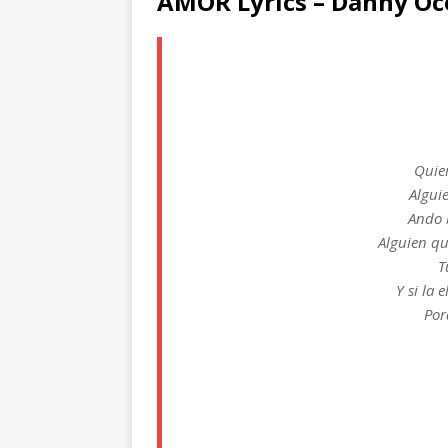
AMOR Lyrics – Danny O
Quie
Algui
Ando 
Alguien q
T
Y si la 
Por