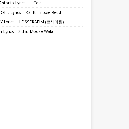
Antonio Lyrics – J. Cole
 Of It Lyrics – KSI ft. Trippie Redd
Y Lyrics – LE SSERAFIM (르세라핌)
h Lyrics – Sidhu Moose Wala