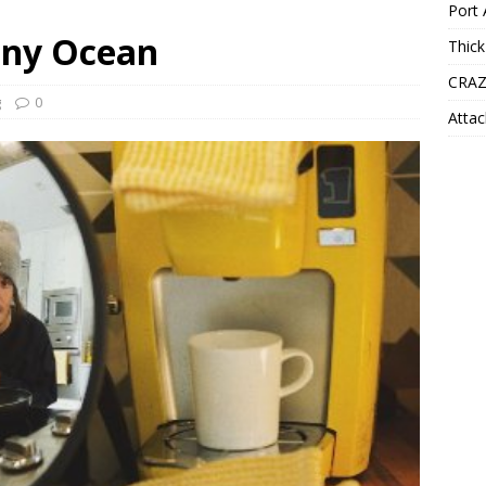
Port 
nny Ocean
Thick
CRAZ
g
0
Attac