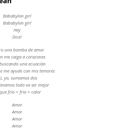
cean
Bababylon girl
Bababylon girl
Hey
Dice!
ro una bomba de amor
en me caiga a corazones
buscando una ecuación
ue me ayude con mis temores
ú, yo, sumamos dos
elevamos todo va ser mejor
que frío + frío = calor
Amor
Amor
Amor
Amor