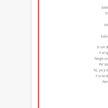
Sol
Y
Un
Solo
Si un 
Y el 
Tengo u
Pa’ la
Tú, yo y
Y si la 
Por