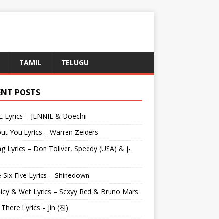
TAMIL
TELUGU
ENT POSTS
L Lyrics – JENNIE & Doechii
ut You Lyrics – Warren Zeiders
g Lyrics – Don Toliver, Speedy (USA) & j-
 Six Five Lyrics – Shinedown
uicy & Wet Lyrics – Sexyy Red & Bruno Mars
e There Lyrics – Jin (진)