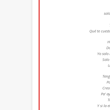
sol
Qué te cuest
H
Da
Yo solo
Solo
U
Teng
Pa
Creo
Pa’ a
T
Y si la 