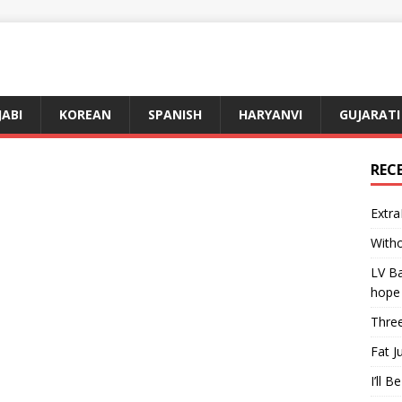
JABI
KOREAN
SPANISH
HARYANVI
GUJARATI
REC
Extra
Witho
LV Ba
hope
Three
Fat J
I’ll B