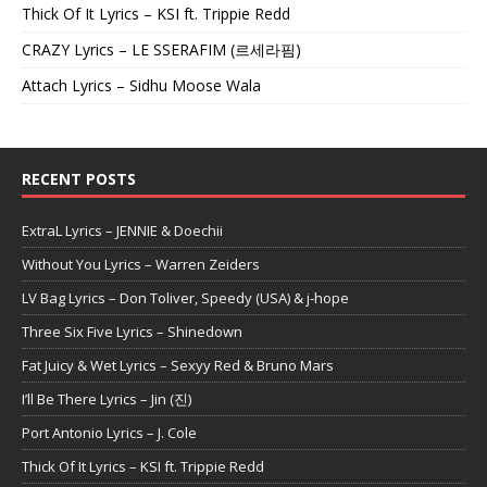
Thick Of It Lyrics – KSI ft. Trippie Redd
CRAZY Lyrics – LE SSERAFIM (르세라핌)
Attach Lyrics – Sidhu Moose Wala
RECENT POSTS
ExtraL Lyrics – JENNIE & Doechii
Without You Lyrics – Warren Zeiders
LV Bag Lyrics – Don Toliver, Speedy (USA) & j-hope
Three Six Five Lyrics – Shinedown
Fat Juicy & Wet Lyrics – Sexyy Red & Bruno Mars
I’ll Be There Lyrics – Jin (진)
Port Antonio Lyrics – J. Cole
Thick Of It Lyrics – KSI ft. Trippie Redd