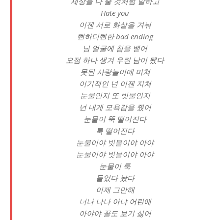
세상을 다 줄 것처럼 말하고
Hate you
이젠 서로 화살을 겨눠
뻔하디뻔한 bad ending
님 얼굴에 침을 뱉어
오점 하나 생겨 우린 남이 됐다
못된 사랑놀이에 미쳐
이기적인 넌 이젠 지쳐
눈물인지 또 빗물인지
넌 내게 모욕감을 줬어
눈물이 뚝 떨어진다
툭 떨어진다
눈물이야 빗물이야 아야
눈물이야 빗물이야 아야
눈물이 툭
들었다 놨다
이제 그만해
너나 나나 아냐 어린애
아야야 꼴도 보기 싫어