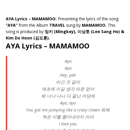
AYA Lyrics – MAMAMOO:
Presenting the lyrics of the song
“AYA”
from the Album
TRAVEL
sung by
MAMAMOO.
This
song is produced by
밍키 (Mingkey), 이상호 (Lee Sang Ho) &
Kim Do Hoon (김도훈).
AYA Lyrics – MAMAMOO
Aya
Aya
Hey, yah
비긴 것 같아
애초에 이길 생각 따윈 없어
봐 너나 나나 다 끝난 마당에
Ayo, ayo
You got me jumping like a crazy clown 뭐해
썩은 이빨 뽑아내야지 아야
I love you