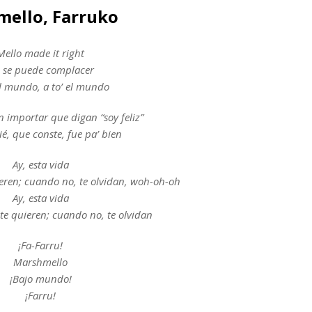
hmello, Farruko
Mello made it right
 se puede complacer
el mundo, a to’ el mundo
in importar que digan “soy feliz”
é, que conste, fue pa’ bien
Ay, esta vida
ieren; cuando no, te olvidan, woh-oh-oh
Ay, esta vida
te quieren; cuando no, te olvidan
¡Fa-Farru!
Marshmello
¡Bajo mundo!
¡Farru!