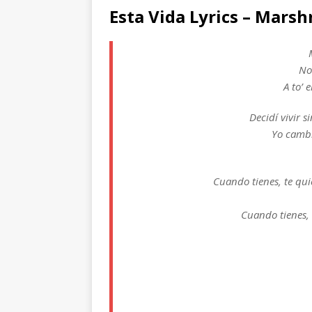
Esta Vida Lyrics – Mars
No
A to’ 
Decidí vivir s
Yo cambi
Cuando tienes, te qu
Cuando tienes, 