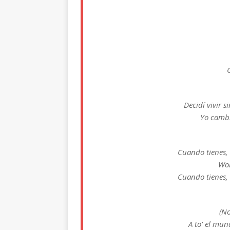
Decidí vivir s
Yo cambi
Cuando tienes, 
Woh
Cuando tienes, 
(N
A to’ el mu