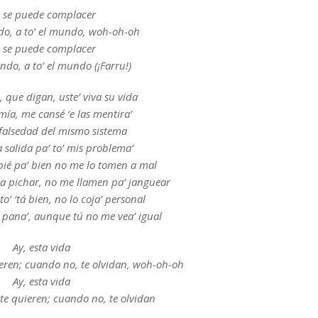
 se puede complacer
ndo, a to’ el mundo, woh-oh-oh
 se puede complacer
undo, a to’ el mundo (¡Farru!)
 que digan, uste’ viva su vida
 mía, me cansé ‘e las mentira’
falsedad del mismo sistema
 salida pa’ to’ mis problema’
ié pa’ bien no me lo tomen a mal
a pichar, no me llamen pa’ janguear
o’ ‘tá bien, no lo coja’ personal
pana’, aunque tú no me vea’ igual
Ay, esta vida
ieren; cuando no, te olvidan, woh-oh-oh
Ay, esta vida
te quieren; cuando no, te olvidan