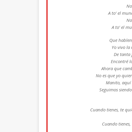
No
A to’ el mu
No
A to’ el m
Que hablen,
Yo vivo la
De tanta 
Encontré la
Ahora que camb
No es que yo quier
Manito, aquí t
Seguimos siendo 
Cuando tienes, te qu
Cuando tienes, 