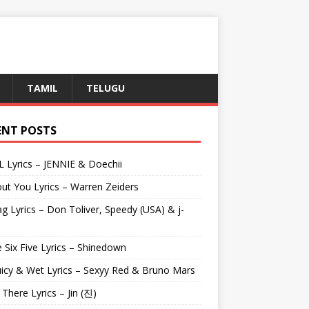
TAMIL
TELUGU
ENT POSTS
L Lyrics – JENNIE & Doechii
ut You Lyrics – Warren Zeiders
g Lyrics – Don Toliver, Speedy (USA) & j-
 Six Five Lyrics – Shinedown
uicy & Wet Lyrics – Sexyy Red & Bruno Mars
e There Lyrics – Jin (진)