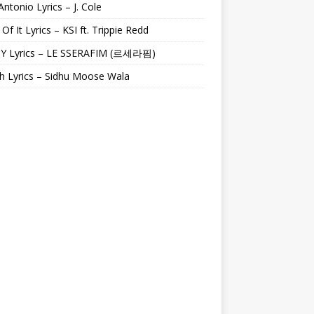
Antonio Lyrics – J. Cole
 Of It Lyrics – KSI ft. Trippie Redd
Y Lyrics – LE SSERAFIM (르세라핌)
h Lyrics – Sidhu Moose Wala