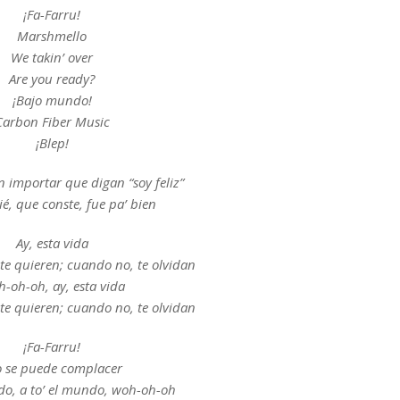
¡Fa-Farru!
Marshmello
We takin’ over
Are you ready?
¡Bajo mundo!
Carbon Fiber Music
¡Blep!
in importar que digan “soy feliz”
é, que conste, fue pa’ bien
Ay, esta vida
te quieren; cuando no, te olvidan
-oh-oh, ay, esta vida
te quieren; cuando no, te olvidan
¡Fa-Farru!
o se puede complacer
ndo, a to’ el mundo, woh-oh-oh