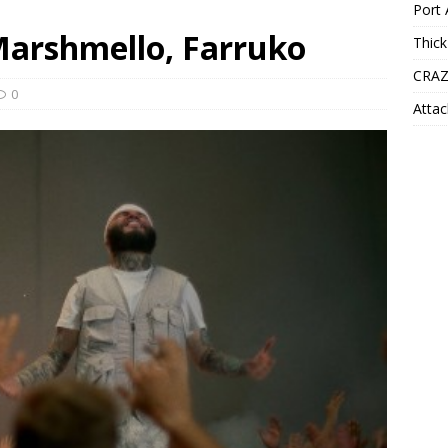
Port 
 Marshmello, Farruko
Thick
CRAZ
0
Attac