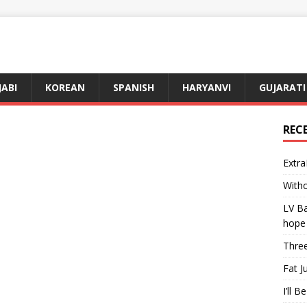
JABI
KOREAN
SPANISH
HARYANVI
GUJARATI
REC
Extra
Witho
LV Ba
hope
Three
Fat J
I’ll B