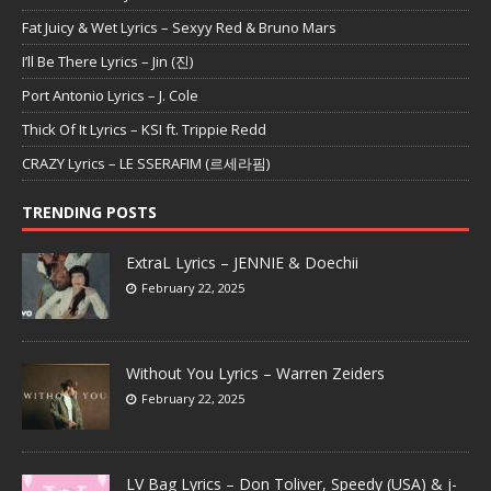
Fat Juicy & Wet Lyrics – Sexyy Red & Bruno Mars
I’ll Be There Lyrics – Jin (진)
Port Antonio Lyrics – J. Cole
Thick Of It Lyrics – KSI ft. Trippie Redd
CRAZY Lyrics – LE SSERAFIM (르세라핌)
TRENDING POSTS
ExtraL Lyrics – JENNIE & Doechii
February 22, 2025
Without You Lyrics – Warren Zeiders
February 22, 2025
LV Bag Lyrics – Don Toliver, Speedy (USA) & j-