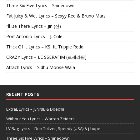
Three Six Five Lyrics – Shinedown
Fat Juicy & Wet Lyrics – Sexyy Red & Bruno Mars
I’ll Be There Lyrics – Jin (진)
Port Antonio Lyrics – J. Cole
Thick Of It Lyrics – KSI ft. Trippie Redd
CRAZY Lyrics – LE SSERAFIM (르세라핌)
Attach Lyrics – Sidhu Moose Wala
RECENT POSTS
ExtraL Lyrics – JENNIE & Doechii
Without You Lyrics – Warren Zeiders
LV Bag Lyrics – Don Toliver, Speedy (USA) & j-hope
Three Six Five Lyrics – Shinedown