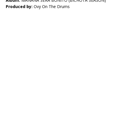
Album:
MAÑANA SERÁ BONITO (BICHOTA SEASON)
Produced by:
Ovy On The Drums