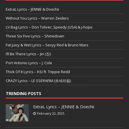
ExtraL Lyrics – JENNIE & Doechii
Without You Lyrics – Warren Zeiders
LV Bag Lyrics – Don Toliver, Speedy (USA) & j-hope
Three Six Five Lyrics – Shinedown
Fat Juicy & Wet Lyrics – Sexyy Red & Bruno Mars
I’ll Be There Lyrics – Jin (진)
Port Antonio Lyrics – J. Cole
Thick Of It Lyrics – KSI ft. Trippie Redd
CRAZY Lyrics – LE SSERAFIM (르세라핌)
TRENDING POSTS
ExtraL Lyrics – JENNIE & Doechii
February 22, 2025