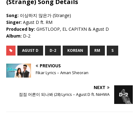
(Strange) Song Details
Song:
이상하지 않은가 (Strange)
Singer:
Agust D ft. RM
Produced by:
GHSTLOOP, EL CAPITXN & Agust D
Album:
D-2
AGUST D
D-2
KOREAN
RM
S
PREVIOUS
Fikar Lyrics – Aman Sheoran
NEXT
점점 어른이 되나봐 (28) Lyrics – Agust D ft. NiiHWA