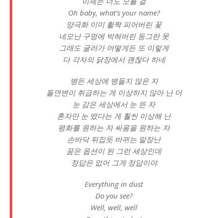
이제는 너도 모를 걸
Oh baby, what’s your name?
양극화 이미 활짝 피어버린 꽃
네모난 구멍에 박혀버린 동그란 못
그래도 굴러가 어떻게든 또 이렇게
다 각자의 닭장에서 괜찮다 하네
병든 세상에 병들지 않은 자
돌연변이 취급하는 게 이상하지 않아 난 더
눈 감은 세상에서 눈 뜬 자
혼자만 눈 떴다는 게 훨씬 이상해 난
평화를 원하는 자 싸움을 원하는 자
손바닥 뒤집듯 바뀌는 말장난
꿈은 옵션이 된 그런 세상인데
정답은 없어 그게 정답이야
Everything in dust
Do you see?
Well, well, well