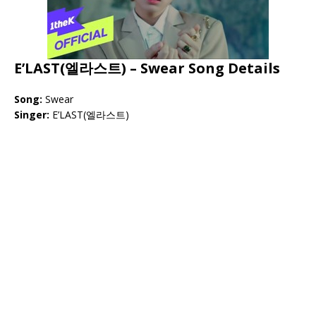
E’LAST(엘라스트) – Swear Song Details
Song:
Swear
Singer:
E’LAST(엘라스트)