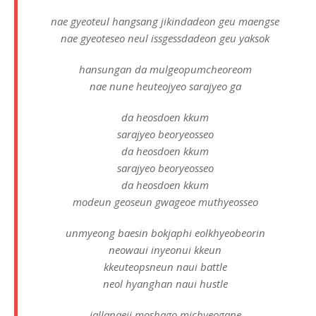
nae gyeoteul hangsang jikindadeon geu maengse
nae gyeoteseo neul issgessdadeon geu yaksok
hansungan da mulgeopumcheoreom
nae nune heuteojyeo sarajyeo ga
da heosdoen kkum
sarajyeo beoryeosseo
da heosdoen kkum
sarajyeo beoryeosseo
da heosdoen kkum
modeun geoseun gwageoe muthyeosseo
unmyeong baesin bokjaphi eolkhyeobeorin
neowaui inyeonui kkeun
kkeuteopsneun naui battle
neol hyanghan naui hustle
jallanaeji moshago michyeogane