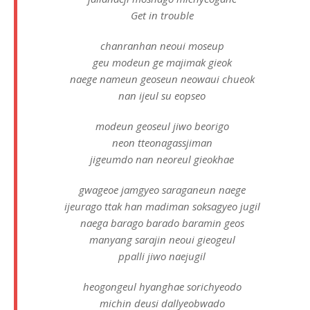
Get in trouble
chanranhan neoui moseup
geu modeun ge majimak gieok
naege nameun geoseun neowaui chueok
nan ijeul su eopseo
modeun geoseul jiwo beorigo
neon tteonagassjiman
jigeumdo nan neoreul gieokhae
gwageoe jamgyeo saraganeun naege
ijeurago ttak han madiman soksagyeo jugil
naega barago barado baramin geos
manyang sarajin neoui gieogeul
ppalli jiwo naejugil
heogongeul hyanghae sorichyeodo
michin deusi dallyeobwado