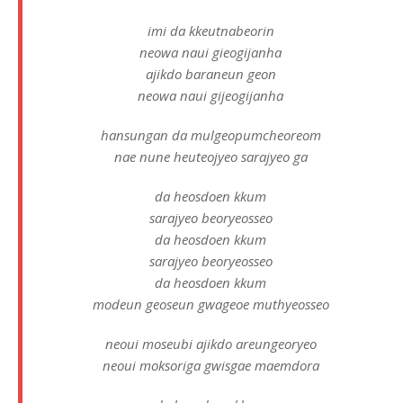
imi da kkeutnabeorin
neowa naui gieogijanha
ajikdo baraneun geon
neowa naui gijeogijanha
hansungan da mulgeopumcheoreom
nae nune heuteojyeo sarajyeo ga
da heosdoen kkum
sarajyeo beoryeosseo
da heosdoen kkum
sarajyeo beoryeosseo
da heosdoen kkum
modeun geoseun gwageoe muthyeosseo
neoui moseubi ajikdo areungeoryeo
neoui moksoriga gwisgae maemdora