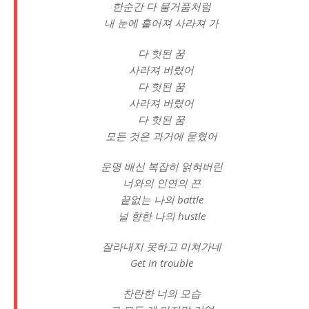
한순간 다 물거품처럼
내 눈에 흩어져 사라져 가
다 헛된 꿈
사라져 버렸어
다 헛된 꿈
사라져 버렸어
다 헛된 꿈
모든 것은 과거에 묻혔어
운명 배신 복잡히 얽혀버린
너와의 인연의 끈
끝없는 나의 battle
널 향한 나의 hustle
잘라내지 못하고 미쳐가네
Get in trouble
찬란한 너의 모습