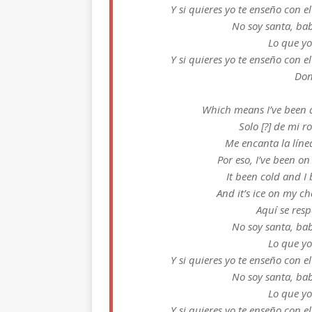
Y si quieres yo te enseño 
No soy santa, ba
Lo que yo
Y si quieres yo te enseño 
Don
Which means I’ve been a
Solo [?] de mi 
Me encanta la lín
Por eso, I’ve been o
It been cold and I
And it’s ice on my ch
Aquí se res
No soy santa, ba
Lo que yo
Y si quieres yo te enseño 
No soy santa, ba
Lo que yo
Y si quieres yo te enseño 