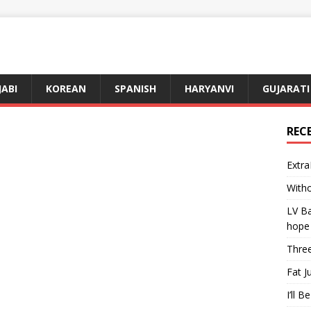
JABI
KOREAN
SPANISH
HARYANVI
GUJARATI
REC
Extra
Witho
LV Ba
hope
Three
Fat J
I’ll B