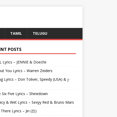
TAMIL
TELUGU
ENT POSTS
L Lyrics – JENNIE & Doechii
ut You Lyrics – Warren Zeiders
g Lyrics – Don Toliver, Speedy (USA) & j-
 Six Five Lyrics – Shinedown
uicy & Wet Lyrics – Sexyy Red & Bruno Mars
e There Lyrics – Jin (진)