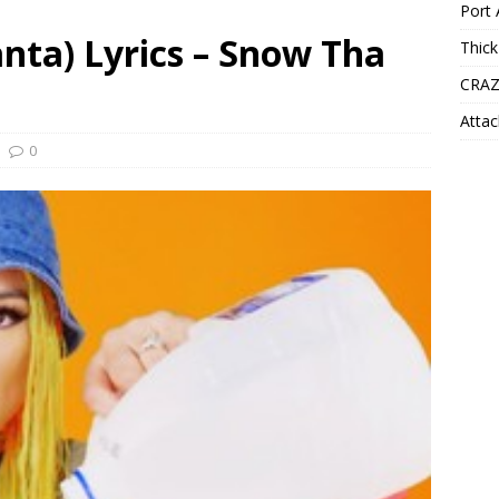
Port 
anta) Lyrics – Snow Tha
Thick
CRAZ
Attac
0