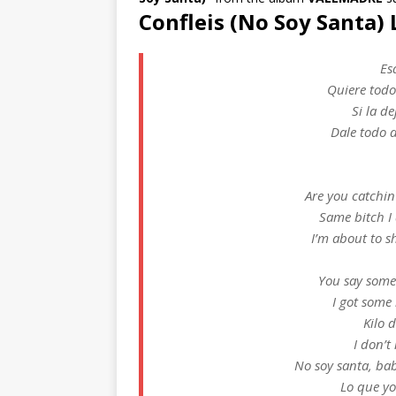
Confleis (No Soy Santa)
Es
Quiere todo
Si la d
Dale todo 
Are you catchin
Same bitch I 
I’m about to s
You say some
I got some 
Kilo 
I don’t
No soy santa, ba
Lo que yo