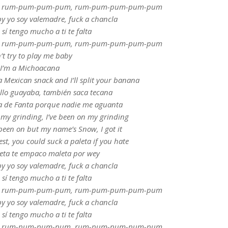
con el rum-pum-pum-pum, rum-pum-pum-pum-pum
by yo soy valemadre, fuck a chancla
 sí tengo mucho a ti te falta
con el rum-pum-pum-pum, rum-pum-pum-pum-pum
’t try to play me baby
I’m a Michoacana
 Mexican snack and I’ll split your banana
rollo guayaba, también saca tecana
ea de Fanta porque nadie me aguanta
n my grinding, I’ve been on my grinding
 been on but my name’s Snow, I got it
est, you could suck a paleta if you hate
peta te empaco maleta por wey
by yo soy valemadre, fuck a chancla
 sí tengo mucho a ti te falta
con el rum-pum-pum-pum, rum-pum-pum-pum-pum
by yo soy valemadre, fuck a chancla
 sí tengo mucho a ti te falta
con el rum-pum-pum-pum, rum-pum-pum-pum-pum