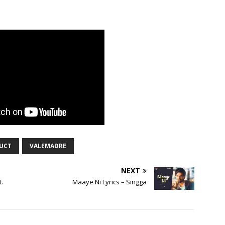
UCT
VALEMADRE
NEXT
.
Maaye Ni Lyrics – Singga