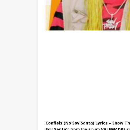
Confleis (No Soy Santa) Lyrics – Snow T
Soy Santa)”
from the album
VALEMADRE
s