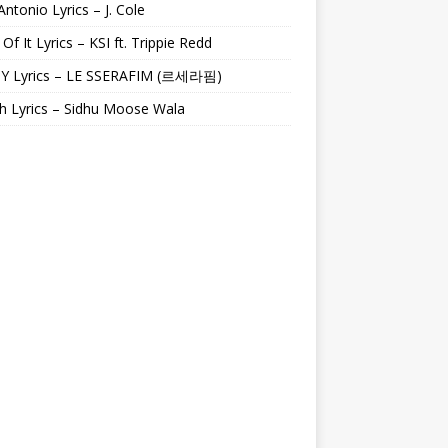
Antonio Lyrics – J. Cole
 Of It Lyrics – KSI ft. Trippie Redd
Y Lyrics – LE SSERAFIM (르세라핌)
h Lyrics – Sidhu Moose Wala