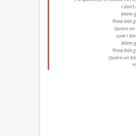
I don’t
Mami go
These kids g
Quiero un k
Look I do
Mami go
These kids g
Quiero un kil
*