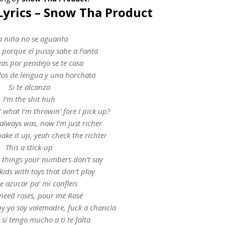
 Lyrics – Snow Tha Product
a niña no se aguanta
 porque el pussy sabe a Fanta
ejas por pendejo se te casa
dos de lengua y una horchata
Si te alcanza
I’m the shit huh
’ what I’m throwin’ fore I pick up?
always was, now I’m just richer
hake it up, yeah check the richter
This a stick-up
 things your numbers don’t say
kids with toys that don’t play
de azucar pa’ mi confleis
 need roses, pour me Rosé
by yo soy valemadre, fuck a chancla
 sí tengo mucho a ti te falta