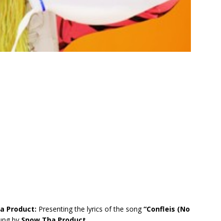
ha Product:
Presenting the lyrics of the song
“Confleis (No
ung by
Snow Tha Product.