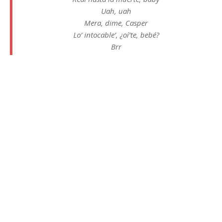
Uah, uah
Mera, dime, Casper
Lo’ intocable’, ¿oí’te, bebé?
Brr