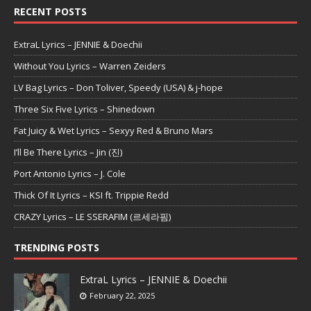
RECENT POSTS
ExtraL Lyrics – JENNIE & Doechii
Without You Lyrics – Warren Zeiders
LV Bag Lyrics – Don Toliver, Speedy (USA) & j-hope
Three Six Five Lyrics – Shinedown
Fat Juicy & Wet Lyrics – Sexyy Red & Bruno Mars
I’ll Be There Lyrics – Jin (진)
Port Antonio Lyrics – J. Cole
Thick Of It Lyrics – KSI ft. Trippie Redd
CRAZY Lyrics – LE SSERAFIM (르세라핌)
TRENDING POSTS
ExtraL Lyrics – JENNIE & Doechii
February 22, 2025