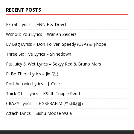
RECENT POSTS
ExtraL Lyrics – JENNIE & Doechii
Without You Lyrics – Warren Zeiders
LV Bag Lyrics – Don Toliver, Speedy (USA) & j-hope
Three Six Five Lyrics – Shinedown
Fat Juicy & Wet Lyrics – Sexyy Red & Bruno Mars
I’ll Be There Lyrics – Jin (진)
Port Antonio Lyrics – J. Cole
Thick Of It Lyrics – KSI ft. Trippie Redd
CRAZY Lyrics – LE SSERAFIM (르세라핌)
Attach Lyrics – Sidhu Moose Wala