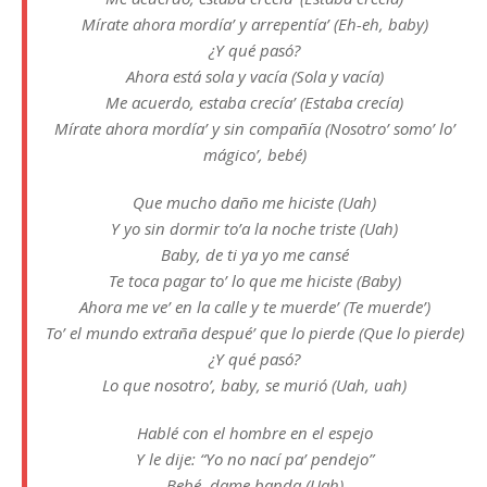
Mírate ahora mordía’ y arrepentía’ (Eh-eh, baby)
¿Y qué pasó?
Ahora está sola y vacía (Sola y vacía)
Me acuerdo, estaba crecía’ (Estaba crecía)
Mírate ahora mordía’ y sin compañía (Nosotro’ somo’ lo’
mágico’, bebé)
Que mucho daño me hiciste (Uah)
Y yo sin dormir to’a la noche triste (Uah)
Baby, de ti ya yo me cansé
Te toca pagar to’ lo que me hiciste (Baby)
Ahora me ve’ en la calle y te muerde’ (Te muerde’)
To’ el mundo extraña despué’ que lo pierde (Que lo pierde)
¿Y qué pasó?
Lo que nosotro’, baby, se murió (Uah, uah)
Hablé con el hombre en el espejo
Y le dije: “Yo no nací pa’ pendejo”
Bebé, dame banda (Uah)