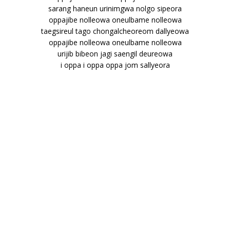
sarang haneun urinimgwa nolgo sipeora
oppajibe nolleowa oneulbame nolleowa
taegsireul tago chongalcheoreom dallyeowa
oppajibe nolleowa oneulbame nolleowa
urijib bibeon jagi saengil deureowa
i oppa i oppa oppa jom sallyeora