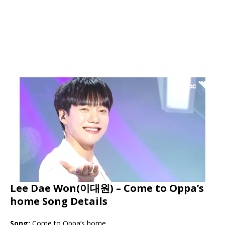
Lee Dae Won(이대원) – Come to Oppa’s
home Song Details
Song:
Come to Oppa’s home