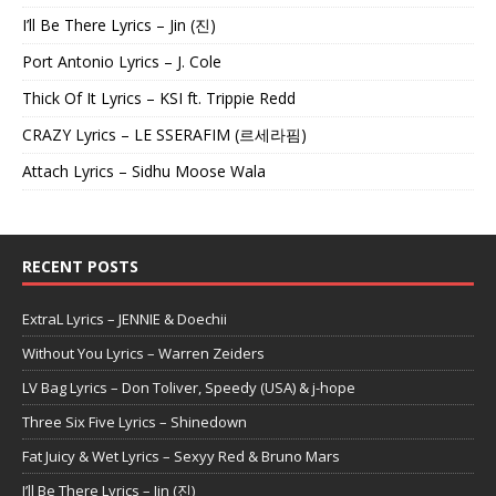
I’ll Be There Lyrics – Jin (진)
Port Antonio Lyrics – J. Cole
Thick Of It Lyrics – KSI ft. Trippie Redd
CRAZY Lyrics – LE SSERAFIM (르세라핌)
Attach Lyrics – Sidhu Moose Wala
RECENT POSTS
ExtraL Lyrics – JENNIE & Doechii
Without You Lyrics – Warren Zeiders
LV Bag Lyrics – Don Toliver, Speedy (USA) & j-hope
Three Six Five Lyrics – Shinedown
Fat Juicy & Wet Lyrics – Sexyy Red & Bruno Mars
I’ll Be There Lyrics – Jin (진)