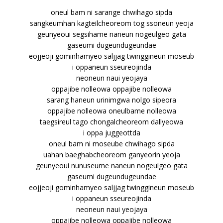
oneul bam ni sarange chwihago sipda
sangkeumhan kagteilcheoreom tog ssoneun yeoja
geunyeoui segsihame naneun nogeulgeo gata
gaseumi dugeundugeundae
eojjeoji gominhamyeo saljjag twinggineun moseub
i oppaneun sseureojinda
neoneun naui yeojaya
oppajibe nolleowa oppajibe nolleowa
sarang haneun urinimgwa nolgo sipeora
oppajibe nolleowa oneulbame nolleowa
taegsireul tago chongalcheoreom dallyeowa
i oppa juggeottda
oneul bam ni moseube chwihago sipda
uahan baeghabcheoreom ganyeorin yeoja
geunyeoui nunuseume naneun nogeulgeo gata
gaseumi dugeundugeundae
eojjeoji gominhamyeo saljjag twinggineun moseub
i oppaneun sseureojinda
neoneun naui yeojaya
oppajibe nolleowa oppajibe nolleowa