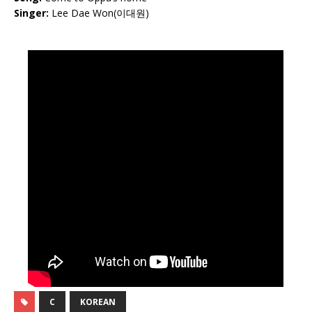
Singer:
Lee Dae Won(이대원)
C
KOREAN