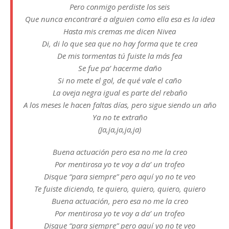
Pero conmigo perdiste los seis
Que nunca encontraré a alguien como ella esa es la idea
Hasta mis cremas me dicen Nivea
Di, di lo que sea que no hay forma que te crea
De mis tormentas tú fuiste la más fea
Se fue pa’ hacerme daño
Si no mete el gol, de qué vale el caño
La oveja negra igual es parte del rebaño
A los meses le hacen faltas días, pero sigue siendo un año
Ya no te extraño
(Ja,ja,ja,ja,ja)
Buena actuación pero esa no me la creo
Por mentirosa yo te voy a da’ un trofeo
Disque “para siempre” pero aquí yo no te veo
Te fuiste diciendo, te quiero, quiero, quiero, quiero
Buena actuación, pero esa no me la creo
Por mentirosa yo te voy a da’ un trofeo
Disque “para siempre” pero aquí yo no te veo