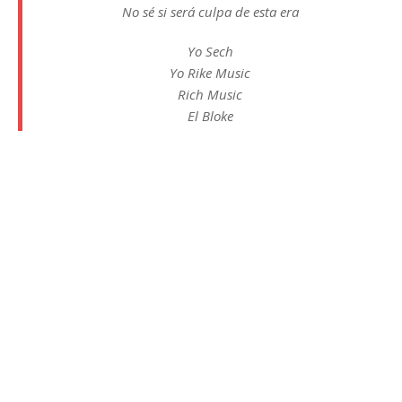
No sé si será culpa de esta era
Yo Sech
Yo Rike Music
Rich Music
El Bloke